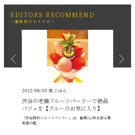
EDITORS RECOMMEND
～編集部のおすすめ～
2026
日も紹介
（いちりゅうま
2022/08/05
旅ごはん
2021/07/
渋谷の老舗フルーツパーラーで絶品
沖縄の梅
パフェを【クルーのお気に入り】
ャプテン
「渋谷西村フルーツパーラー」は、創業112年を誇る果
6月、沖縄は
実店の階…
ー、ちゅうう