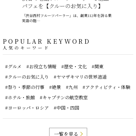
パフェを【クルーのお気に入り】
ャプテン
「渋谷西村フルーツパーラー」は、創業112年を誇る果
6月、沖縄は
実店の階…
ー、ちゅうう
POPULAR KEYWORD
人気のキーワード
#グルメ
#お役立ち情報
#歴史・文化
#関東
#クルーのお気に入り
#ヤマザキマリの世界逍遥
#祭り・季節の行事
#絶景
#九州
#アクティビティ・体験
#ホテル・旅館
#キャプテンの航空教室
#ヨーロッパ・ロシア
#中国・四国
一覧を見る