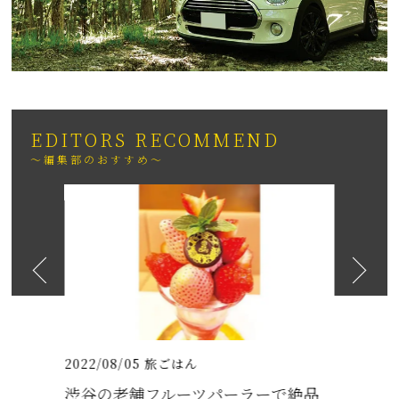
EDITORS RECOMMEND
～編集部のおすすめ～
2026
日も紹介
（いちりゅうま
2022/08/05
旅ごはん
2021/07/
渋谷の老舗フルーツパーラーで絶品
沖縄の梅