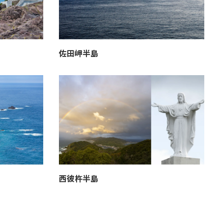
佐田岬半島
西彼杵半島