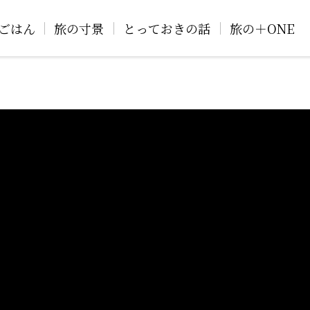
ごはん
旅の寸景
とっておきの話
旅の＋ONE