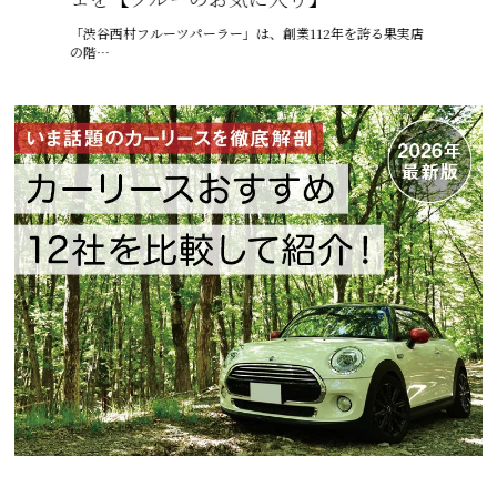
りゅうまん
「渋谷西村フルーツパーラー」は、創業112年を誇る果実店
6月、沖縄
の階…
ゅうう…