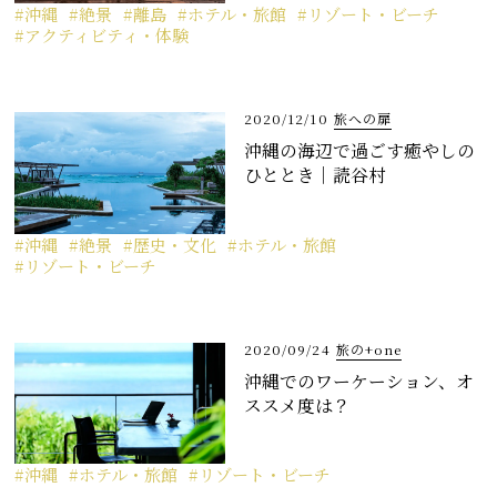
沖縄
絶景
離島
ホテル・旅館
リゾート・ビーチ
アクティビティ・体験
2020/12/10
旅への扉
沖縄の海辺で過ごす癒やしの
ひととき｜読谷村
沖縄
絶景
歴史・文化
ホテル・旅館
リゾート・ビーチ
2020/09/24
旅の+one
沖縄でのワーケーション、オ
ススメ度は？
沖縄
ホテル・旅館
リゾート・ビーチ