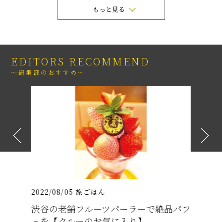
もっと見る
EDITORS RECOMMEND
～編集部のおすすめ～
2022/08/05
旅ごはん
2021/07
026年
渋谷の老舗フルーツパーラーで絶品パフ
沖縄の
介
ェを【クルーのお気に入り】
プテン