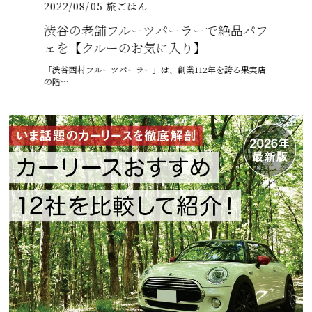
2022/08/05
旅ごはん
2021/07
026年
渋谷の老舗フルーツパーラーで絶品パフ
沖縄の
介
ェを【クルーのお気に入り】
プテン
りゅうまん
「渋谷西村フルーツパーラー」は、創業112年を誇る果実店
6月、沖縄
の階…
ゅうう…