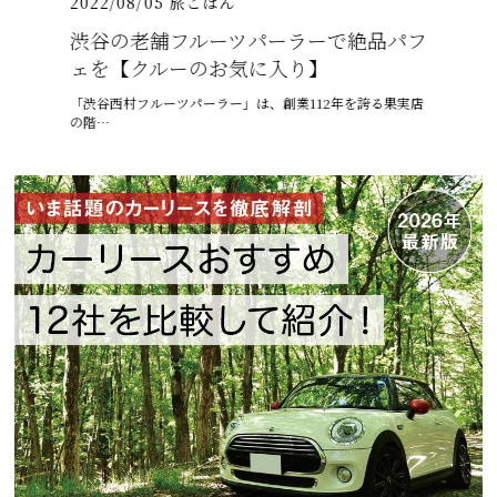
2022/08/05
旅ごはん
2021/07
026年
渋谷の老舗フルーツパーラーで絶品パフ
沖縄の
介
ェを【クルーのお気に入り】
プテン
りゅうまん
「渋谷西村フルーツパーラー」は、創業112年を誇る果実店
6月、沖縄
の階…
ゅうう…