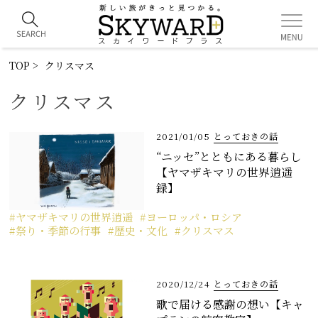
TOP
クリスマス
クリスマス
2021/01/05
とっておきの話
“ニッセ”とともにある暮らし
【ヤマザキマリの世界逍遥
録】
ヤマザキマリの世界逍遥
ヨーロッパ・ロシア
祭り・季節の行事
歴史・文化
クリスマス
2020/12/24
とっておきの話
歌で届ける感謝の想い【キャ