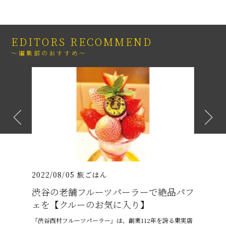
EDITORS RECOMMEND
～編集部のおすすめ～
2022/08/05
旅ごはん
2021/07
026年
渋谷の老舗フルーツパーラーで絶品パフ
沖縄の
介
ェを【クルーのお気に入り】
プテン
りゅうまん
「渋谷西村フルーツパーラー」は、創業112年を誇る果実店
6月、沖縄