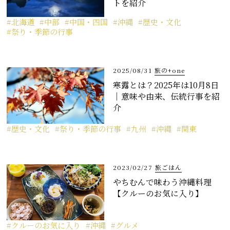
トを紹介
北海道
中部
中国・四国
沖縄
歴史・文化
祭り・季節の行事
2025/08/31
旅の+one
寒露とは？2025年は10月8日
｜意味や由来、伝統行事を紹
介
歴史・文化
祭り・季節の行事
九州
沖縄
関東
2023/02/27
旅ごはん
やちむんで味わう沖縄料理
【クルーのお気に入り】
クルーのお気に入り
沖縄
グルメ