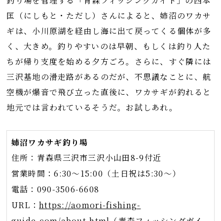
釣り場を管理する「青森フィッシングガイド」の西本
匡（にしもと・ただし）さんによると、姉沼のワカサ
ギは、小川原湖を経由し海に出て戻ってくる個体が多
く、大きめ。釣りやすいのは早朝、もしくは釣り人た
ちが帰り支度を始める夕方ごろ。さらに、すぐ隣には
三沢基地の滑走路があるのだが、不思議なことに、航
空機が爆音で飛び立った直後に、ワカサギが釣れると
地元では言われているそうだ。お試しあれ。
姉沼ワカサギ釣り場
住所：青森県三沢市三沢小山田8-9付近
営業時間：6:30～15:00（土日祝は5:30～）
電話：090-3506-6608
URL：
https://aomori-fishing-
guide.com/about.html
（青森フィッシングガイ