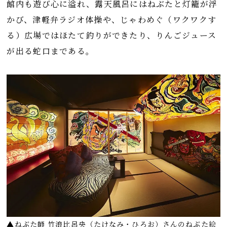
館内も遊び心に溢れ、露天風呂にはねぶたと灯籠が浮
かび、津軽弁ラジオ体操や、じゃわめぐ（ワクワクす
る）広場ではほたて釣りができたり、りんごジュース
が出る蛇口まである。
▲ねぶた師 竹浪比呂央（たけなみ・ひろお）さんのねぶた絵