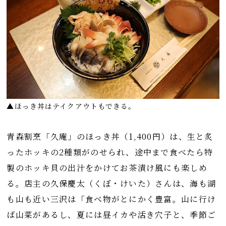
▲ほっき丼はテイクアウトもできる。
青森割烹「久庵」のほっき丼（1,400円）は、生と炙
ったホッキの2種類がのせられ、途中まで食べたら特
製のホッキ貝の出汁をかけてお茶漬け風にも楽しめ
る。店主の久保慶太（くぼ・けいた）さんは、海も湖
も山も近い三沢は「食べ物がとにかく豊富。山に行け
ば山菜があるし、夏には昼イカや活き穴子と、季節ご