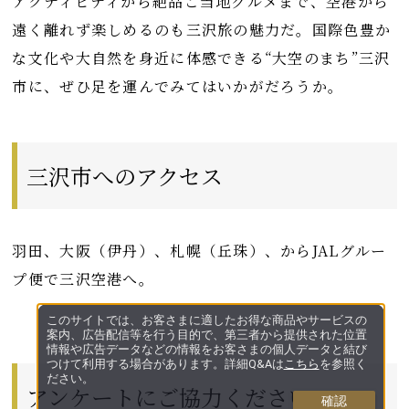
アクティビティから絶品ご当地グルメまで、空港から
遠く離れず楽しめるのも三沢旅の魅力だ。国際色豊か
な文化や大自然を身近に体感できる“大空のまち”三沢
市に、ぜひ足を運んでみてはいかがだろうか。
三沢市へのアクセス
羽田、大阪（伊丹）、札幌（丘珠）、からJALグルー
プ便で三沢空港へ。
このサイトでは、お客さまに適したお得な商品やサービスの
案内、広告配信等を行う目的で、第三者から提供された位置
情報や広告データなどの情報をお客さまの個人データと結び
つけて利用する場合があります。詳細Q&Aは
こちら
を参照く
ださい。
アンケートにご協力ください
確認