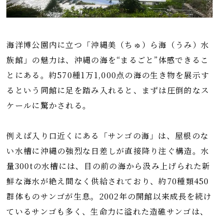
海洋博公園内に立つ「沖縄美（ちゅ）ら海（うみ）水
族館」の魅力は、沖縄の海を“まるごと”体感できるこ
とにある。約570種1万1,000点の海の生き物を展示す
るという同館に足を踏み入れると、まずは圧倒的なス
ケールに驚かされる。
例えば入り口近くにある「サンゴの海」は、屋根のな
い水槽に沖縄の強烈な日差しが直接降り注ぐ構造。水
量300tの水槽には、目の前の海から汲み上げられた新
鮮な海水が絶え間なく供給されており、約70種類450
群体ものサンゴが生息。2002年の開館以来成長を続け
ているサンゴも多く、生命力に溢れた造礁サンゴは、