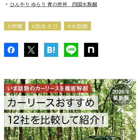
ひんやり ゆらり 青の世界 四国水族館
沖縄
旅あそび
水族館