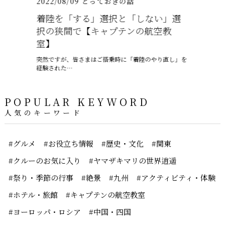
2022/08/09
とっておきの話
2022/08/
着陸を「する」選択と「しない」選
渋谷の老
択の狭間で【キャプテンの航空教
パフェを
室】
「渋谷西村フ
実店の階…
突然ですが、皆さまはご搭乗時に「着陸のやり直し」を
経験された…
POPULAR KEYWORD
人気のキーワード
#グルメ
#お役立ち情報
#歴史・文化
#関東
#クルーのお気に入り
#ヤマザキマリの世界逍遥
#祭り・季節の行事
#絶景
#九州
#アクティビティ・体験
#ホテル・旅館
#キャプテンの航空教室
#ヨーロッパ・ロシア
#中国・四国