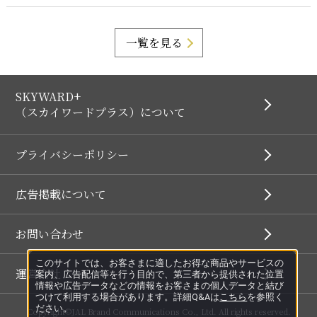
一覧を見る
SKYWARD+
（スカイワードプラス）について
プライバシーポリシー
広告掲載について
お問い合わせ
このサイトでは、お客さまに適したお得な商品やサービスの
運営会社
案内、広告配信等を行う目的で、第三者から提供された位置
情報や広告データなどの情報をお客さまの個人データと結び
つけて利用する場合があります。詳細Q&Aは
こちら
を参照く
ださい。
Copyright©JAL Brand Communications Co., Ltd. All rights reserved.