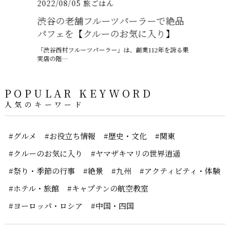
2022/08/05
旅ごはん
2021/07/
渋谷の老舗フルーツパーラーで絶品
沖縄の梅
パフェを【クルーのお気に入り】
ャプテン
「渋谷西村フルーツパーラー」は、創業112年を誇る果
6月、沖縄は
実店の階…
ー、ちゅうう
POPULAR KEYWORD
人気のキーワード
#グルメ
#お役立ち情報
#歴史・文化
#関東
#クルーのお気に入り
#ヤマザキマリの世界逍遥
#祭り・季節の行事
#絶景
#九州
#アクティビティ・体験
#ホテル・旅館
#キャプテンの航空教室
#ヨーロッパ・ロシア
#中国・四国