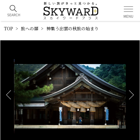
TOP
旅への扉
神集う出雲の秋――旅の始まり