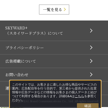
一覧を見る
SKYWARD+
（スカイワードプラス）について
プライバシーポリシー
広告掲載について
お問い合わせ
このサイトでは、お客さまに適したお得な商品やサービスの
運営会社
案内、広告配信等を行う目的で、第三者から提供された位置
情報や広告データなどの情報をお客さまの個人データと結び
つけて利用する場合があります。詳細Q&Aは
こちら
を参照く
ださい。
Copyright©JAL Brand Communications Co., Ltd. All rights reserved.
確認