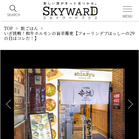
TOP
旅ごはん
いざ挑戦！和牛ホルモンの旨辛蕎麦【フォーリンデブはっしーの29
の日はコレだ！】