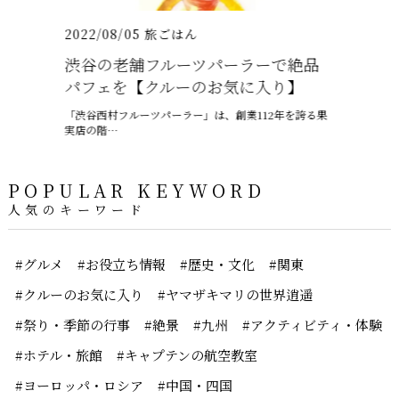
2022/08/05
旅ごはん
2021/07/
渋谷の老舗フルーツパーラーで絶品
沖縄の梅
パフェを【クルーのお気に入り】
ャプテン
「渋谷西村フルーツパーラー」は、創業112年を誇る果
6月、沖縄は
実店の階…
ー、ちゅうう
POPULAR KEYWORD
人気のキーワード
#グルメ
#お役立ち情報
#歴史・文化
#関東
#クルーのお気に入り
#ヤマザキマリの世界逍遥
#祭り・季節の行事
#絶景
#九州
#アクティビティ・体験
#ホテル・旅館
#キャプテンの航空教室
#ヨーロッパ・ロシア
#中国・四国