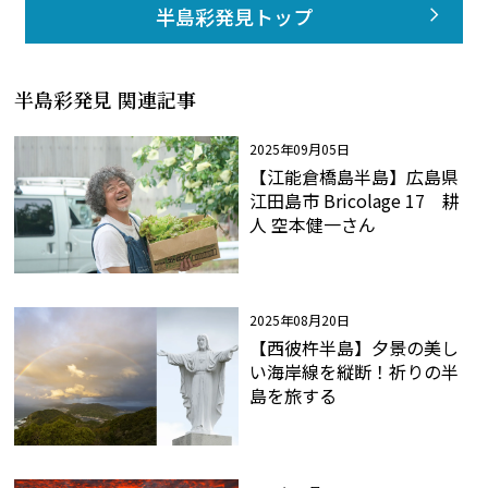
半島彩発見トップ
半島彩発見 関連記事
2025年09月05日
【江能倉橋島半島】広島県
江田島市 Bricolage 17 耕
人 空本健一さん
2025年08月20日
【西彼杵半島】夕景の美し
い海岸線を縦断！祈りの半
島を旅する