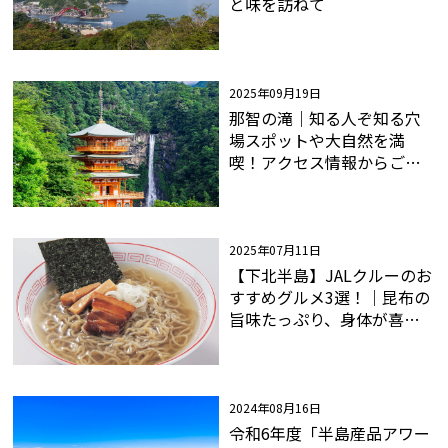
と味を訪ねて
2025年09月19日
那智の滝｜知る人ぞ知る穴
場スポットや大自然を満
喫！アクセス情報からご当
地グルメまで網羅
2025年07月11日
【下北半島】JALクルーのお
すすめグルメ3選！｜昆布の
旨味たっぷり、身体が喜ぶ
ヘルシーなご当地ラーメン
2024年08月16日
令和6年度「半島産品アワー