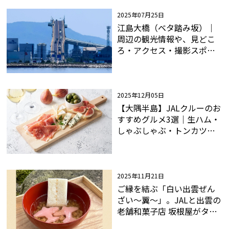
2025年07月25日
江島大橋（ベタ踏み坂）｜
周辺の観光情報や、見どこ
ろ・アクセス・撮影スポッ
トまで徹底解説！
2025年12月05日
【大隅半島】JALクルーのお
すすめグルメ3選｜生ハム・
しゃぶしゃぶ・トンカツな
ど黒豚を味わい尽くそう！
2025年11月21日
ご縁を結ぶ「白い出雲ぜん
ざい～翼～」。JALと出雲の
老舗和菓子店 坂根屋がタッ
グ！