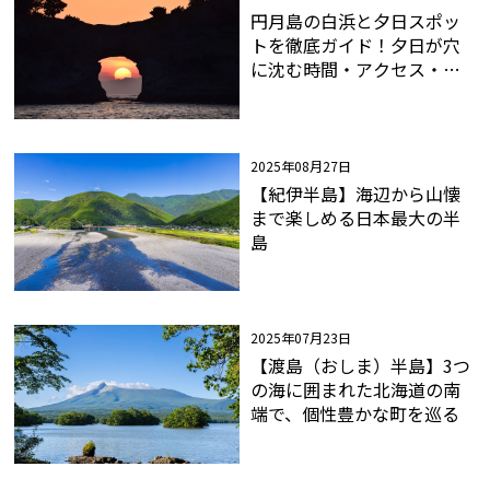
円月島の白浜と夕日スポッ
トを徹底ガイド！夕日が穴
に沈む時間・アクセス・絶
景撮影スポットまとめ
2025年08月27日
【紀伊半島】海辺から山懐
まで楽しめる日本最大の半
島
2025年07月23日
【渡島（おしま）半島】3つ
の海に囲まれた北海道の南
端で、個性豊かな町を巡る