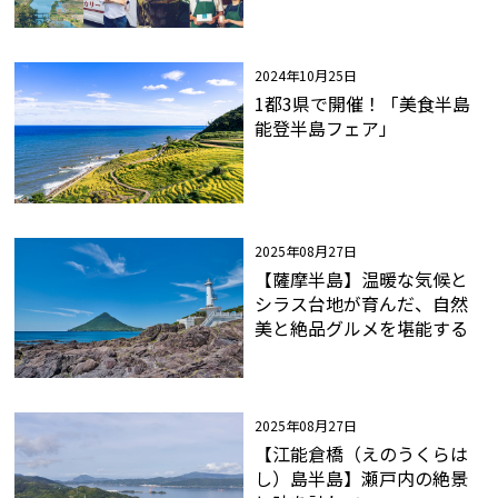
2024年10月25日
1都3県で開催！「美食半島
能登半島フェア」
2025年08月27日
【薩摩半島】温暖な気候と
シラス台地が育んだ、自然
美と絶品グルメを堪能する
2025年08月27日
【江能倉橋（えのうくらは
し）島半島】瀬戸内の絶景