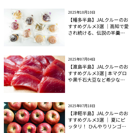
2025年10月10日
【幡多半島】JALクルーのお
すすめグルメ3選 ｜高知で愛
され続ける、伝説の羊羹ぱ
ん
2025年07月04日
【渡島半島】JALクルーのお
すすめグルメ3選 | 本マグロ
や黒千石大豆など希少な食
材を味わおう!
2025年07月18日
【津軽半島】JALクルーのお
すすめグルメ3選 ｜ 夏にピ
ッタリ！ ひんやりリンゴジ
ュースで爽快に