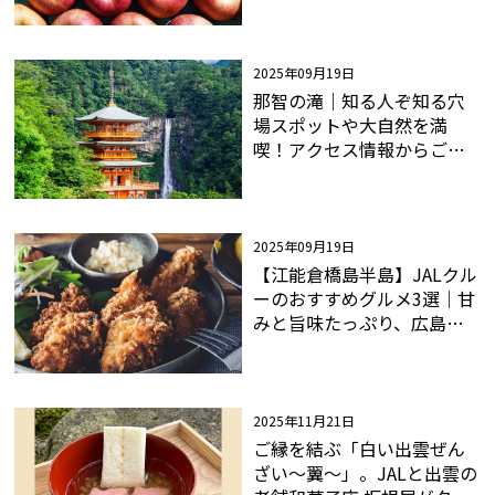
2025年09月19日
那智の滝｜知る人ぞ知る穴
場スポットや大自然を満
喫！アクセス情報からご当
地グルメまで網羅
2025年09月19日
【江能倉橋島半島】JALクル
ーのおすすめグルメ3選｜甘
みと旨味たっぷり、広島が
誇るブランド牡蠣。今夜
は、ジューシーなカキフラ
イで！
2025年11月21日
ご縁を結ぶ「白い出雲ぜん
ざい～翼～」。JALと出雲の