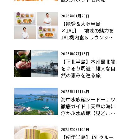
2026年01月23日
【能登＆大隅半島
×JAL】 地域の魅力を
JAL機内食＆ラウンジ
で！
2025年07月16日
【下北半島】本州最北端
をぐるり周遊！雄大な自
然の恵みを巡る旅
2025年11月14日
海中水族館シードーナツ
徹底ガイド｜天草の海に
浮かぶ水族館【見どこ
ろ・アクセス・口コミ】
2025年09月05日
【紀伊半島】JALクルー