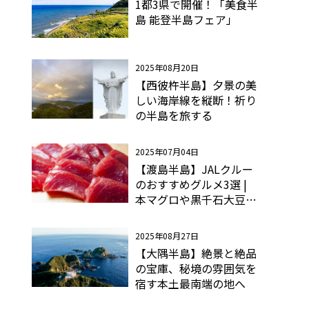
1都3県で開催！「美食半
島 能登半島フェア」
2025年08月20日
【西彼杵半島】夕景の美
しい海岸線を縦断！祈り
の半島を旅する
2025年07月04日
【渡島半島】JALクルー
のおすすめグルメ3選 |
本マグロや黒千石大豆な
ど希少な食材を味わお
う!
2025年08月27日
【大隅半島】絶景と絶品
の宝庫、秘境の雰囲気を
宿す本土最南端の地へ