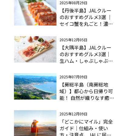
2025年08月29日
【丹後半島】JALクルー
のおすすめグルメ3選 ｜
セイコ蟹を丸ごと！濃厚
テリーヌの幸せ
2025年12月05日
【大隅半島】JALクルー
のおすすめグルメ3選｜
生ハム・しゃぶしゃぶ・
トンカツなど黒豚を味わ
い尽くそう！
2025年07月09日
【房総半島（南房総地
域）】都心から日帰り可
能！ 自然が織りなす癒や
しと絶品グルメ
2025年12月09日
「どこかにマイル」完全
ガイド｜仕組み・使い
方・注意点、JALに届い