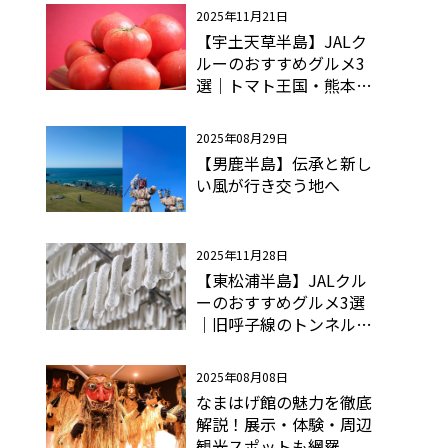
2025年11月21日
【宇土天草半島】JALク
ルーのおすすめグルメ3
選｜トマト王国・熊本！
濃厚パスタソースで本格
イタリアン
2025年08月29日
【男鹿半島】伝承と新し
い風が行き交う地へ
2025年11月28日
【東松浦半島】JALクル
ーのおすすめグルメ3選
｜旧呼子線のトンネルの
中で熟成させた「粉雪サ
ラミ」とは？
2025年08月08日
なまはげ館の魅力を徹底
解説！展示・体験・周辺
観光スポットも網羅