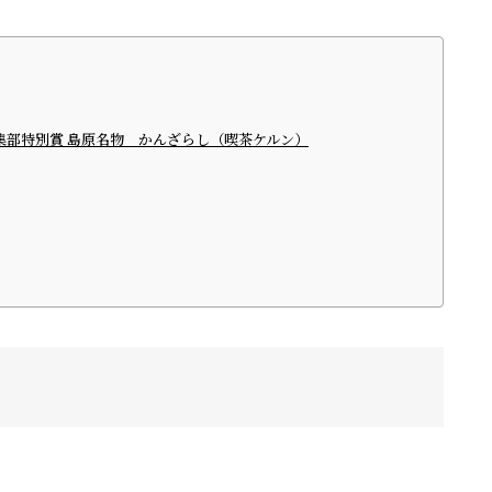
＋編集部特別賞 島原名物 かんざらし（喫茶ケルン）