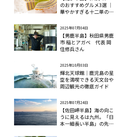
のおすすめグルメ3選 ｜
華やかすぎる十二単のバ
ウムクーヘン
2025年07月04日
【男鹿半島】秋田県男鹿
市 稲とアガベ 代表 岡
住修兵さん
2025年10月03日
輝北天球館｜鹿児島の星
空を満喫できる天文台や
周辺観光の徹底ガイド
2025年07月24日
【佐田岬半島】海の向こ
うに見えるは九州。「日
本一細長い半島」の先端
へ