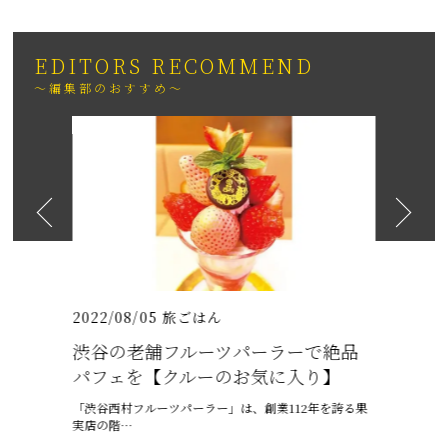
EDITORS RECOMMEND
～編集部のおすすめ～
2026
日も紹介
（いちりゅうま
2022/08/05
旅ごはん
2021/07/
渋谷の老舗フルーツパーラーで絶品
沖縄の梅
パフェを【クルーのお気に入り】
ャプテン
「渋谷西村フルーツパーラー」は、創業112年を誇る果
6月、沖縄は
実店の階…
ー、ちゅうう