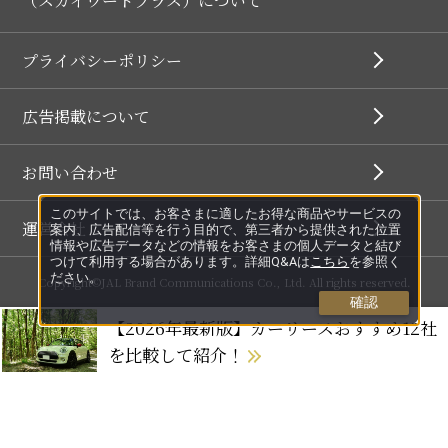
（スカイワードプラス）について
プライバシーポリシー
広告掲載について
お問い合わせ
このサイトでは、お客さまに適したお得な商品やサービスの
運営会社
案内、広告配信等を行う目的で、第三者から提供された位置
情報や広告データなどの情報をお客さまの個人データと結び
つけて利用する場合があります。詳細Q&Aは
こちら
を参照く
ださい。
Copyright©JAL Brand Communications Co., Ltd. All rights reserved.
確認
【2026年最新版】カーリースおすすめ12社
を比較して紹介！