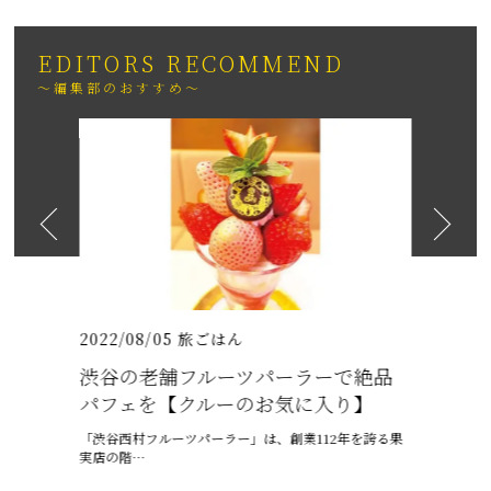
EDITORS RECOMMEND
～編集部のおすすめ～
2026
日も紹介
（いちりゅうま
2022/08/05
旅ごはん
2021/07/
渋谷の老舗フルーツパーラーで絶品
沖縄の梅
パフェを【クルーのお気に入り】
ャプテン
「渋谷西村フルーツパーラー」は、創業112年を誇る果
6月、沖縄は
実店の階…
ー、ちゅうう