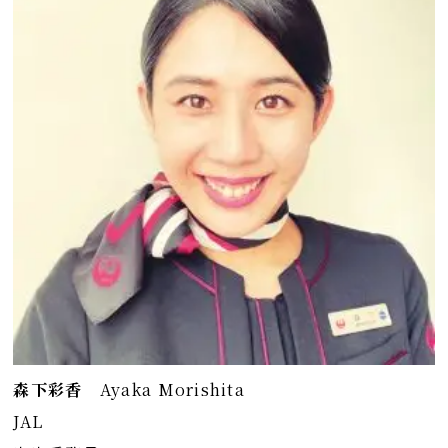
森下彩香
Ayaka Morishita
JAL