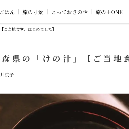
ごはん
旅の寸景
とっておきの話
旅の＋ONE
【ご当地食堂、はじめました】
青森県の「けの汁」【ご当地
井京子