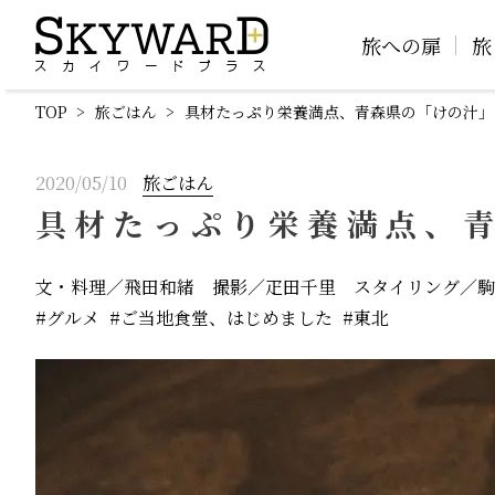
旅への扉
旅
TOP
旅ごはん
具材たっぷり栄養満点、青森県の「けの汁」
2020/05/10
旅ごはん
具材たっぷり栄養満点、
文・料理／飛田和緒 撮影／疋田千里 スタイリング／駒
グルメ
ご当地食堂、はじめました
東北