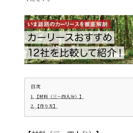
目次
【材料（三～四人分）】
【作り方】