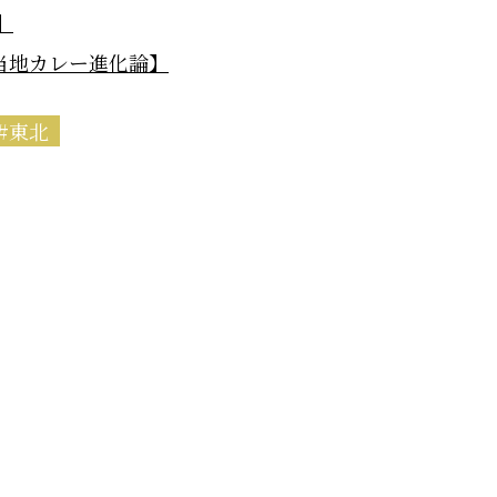
】
当地カレー進化論】
東北