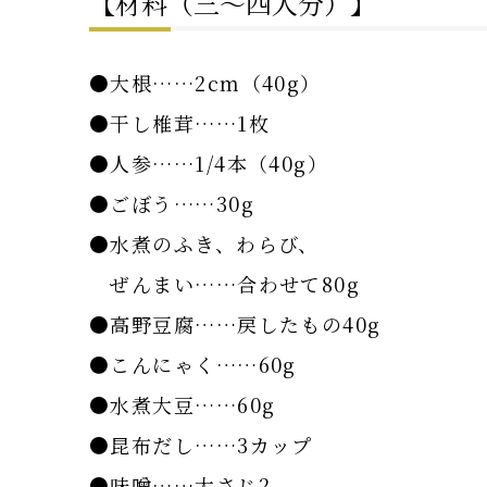
【材料（三～四人分）】
●大根……2cm（40g）
●干し椎茸……1枚
●人参……1/4本（40g）
●ごぼう……30g
●水煮のふき、わらび、
ぜんまい……合わせて80g
●高野豆腐……戻したもの40g
●こんにゃく……60g
●水煮大豆……60g
●昆布だし……3カップ
●味噌……大さじ2