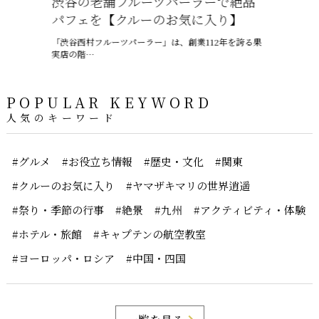
渋谷の老舗フルーツパーラーで絶品
沖縄の梅
パフェを【クルーのお気に入り】
ャプテン
「渋谷西村フルーツパーラー」は、創業112年を誇る果
6月、沖縄は
実店の階…
ー、ちゅうう
POPULAR KEYWORD
人気のキーワード
#グルメ
#お役立ち情報
#歴史・文化
#関東
#クルーのお気に入り
#ヤマザキマリの世界逍遥
#祭り・季節の行事
#絶景
#九州
#アクティビティ・体験
#ホテル・旅館
#キャプテンの航空教室
#ヨーロッパ・ロシア
#中国・四国