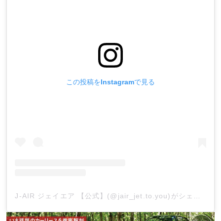
この投稿をInstagramで見る
J-AIR ジェイエア 【公式】(@jair_jet.to.you)がシェアした投稿