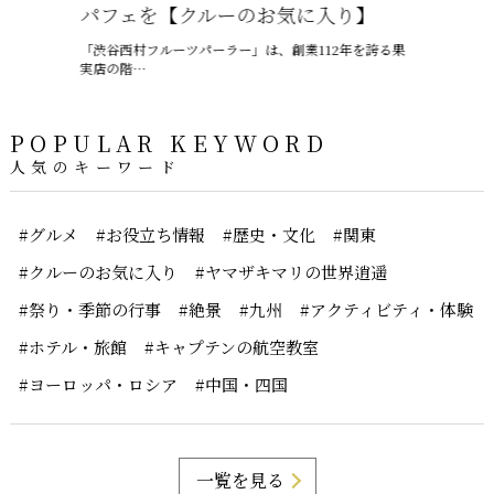
パフェを【クルーのお気に入り】
ャプテン
「渋谷西村フルーツパーラー」は、創業112年を誇る果
6月、沖縄は
実店の階…
ー、ちゅうう
POPULAR KEYWORD
人気のキーワード
#グルメ
#お役立ち情報
#歴史・文化
#関東
#クルーのお気に入り
#ヤマザキマリの世界逍遥
#祭り・季節の行事
#絶景
#九州
#アクティビティ・体験
#ホテル・旅館
#キャプテンの航空教室
#ヨーロッパ・ロシア
#中国・四国
一覧を見る