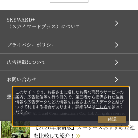
SKYWARD+
（スカイワードプラス）について
プライバシーポリシー
広告掲載について
お問い合わせ
このサイトでは、お客さまに適したお得な商品やサービスの
運営会社
案内、広告配信等を行う目的で、第三者から提供された位置
情報や広告データなどの情報をお客さまの個人データと結び
つけて利用する場合があります。詳細Q&Aは
こちら
を参照く
ださい。
Copyright©JAL Brand Communications Co., Ltd. All rights reserved.
確認
【2026年最新版】カーリースおすすめ12社
を比較して紹介！