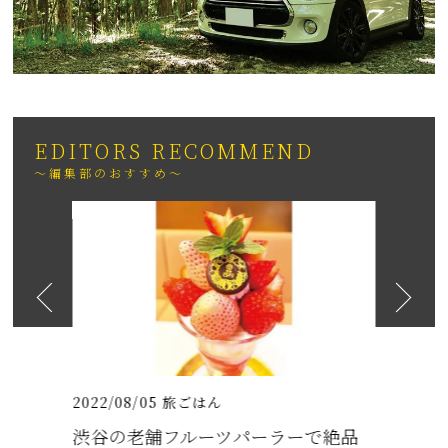
EDITORS RECOMMEND
～編集部のおすすめ～
2026
日も紹介
（いちりゅうま
2022/08/05
旅ごはん
2021/07/
渋谷の老舗フルーツパーラーで絶品
沖縄の梅