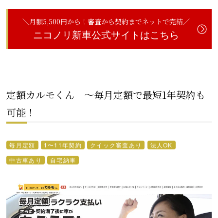
＼月額5,500円から！審査から契約までネットで完結／
ニコノリ新車公式サイトはこちら
定額カルモくん 〜毎月定額で最短1年契約も
可能！
毎月定額
1〜11年契約
クイック審査あり
法人OK
中古車あり
自宅納車