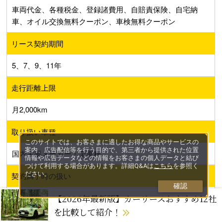
車両代金、各種税金、登録諸費用、自賠責保険、自宅納
車、オイル交換無料クーポン、車検無料クーポン
リース契約期間
5、7、9、11年
走行距離上限
月2,000km
取り扱い車種
このサイトでは、お客さまに適したお得な商品やサービスの
案内、広告配信等を行う目的で、第三者から提供された位置
国内主要メーカー・全車種
情報や広告データなどの情報をお客さまの個人データと結び
つけて利用する場合があります。詳細Q&Aは
こちら
を参照く
ださい。
契約満了時の扱い
確認
【2026年最新版】カーリースおすすめ12社
返却、乗り換え
7年以上の契約の場合はリースカーをもらえる
を比較して紹介！