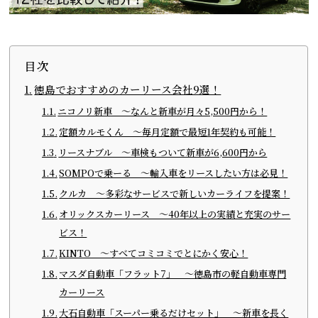
目次
徳島でおすすめのカーリース会社9選！
ニコノリ新車 ～なんと新車が月々5,500円から！
定額カルモくん 〜毎月定額で最短1年契約も可能！
リースナブル ～車検もついて新車が6,600円から
SOMPOで乗ーる ～輸入車をリースしたい方は必見！
クルカ ～多彩なサービスで新しいカーライフを提案！
オリックスカーリース ～40年以上の実績と充実のサー
ビス！
KINTO ～すべてコミコミでとにかく安心！
マスダ自動車「フラット7」 ～徳島市の軽自動車専門
カーリース
大石自動車「スーパー乗るだけセット」 ～新車を長く