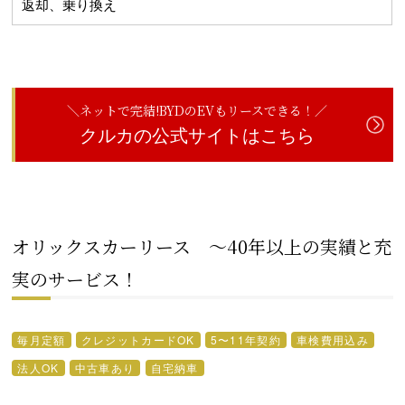
返却、乗り換え
＼ネットで完結!BYDのEVもリースできる！／
クルカの公式サイトはこちら
オリックスカーリース ～40年以上の実績と充
実のサービス！
毎月定額
クレジットカードOK
5〜11年契約
車検費用込み
法人OK
中古車あり
自宅納車