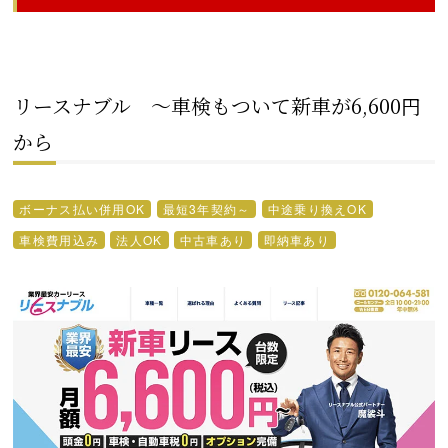
リースナブル ～車検もついて新車が6,600円
から
ボーナス払い併用OK
最短3年契約～
中途乗り換えOK
車検費用込み
法人OK
中古車あり
即納車あり