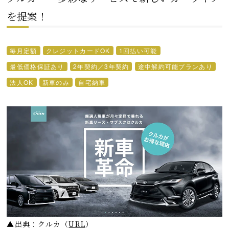
を提案！
毎月定額
クレジットカードOK
1回払い可能
最低価格保証あり
2年契約／3年契約
途中解約可能プランあり
法人OK
新車のみ
自宅納車
▲出典：クルカ
（
URL
）