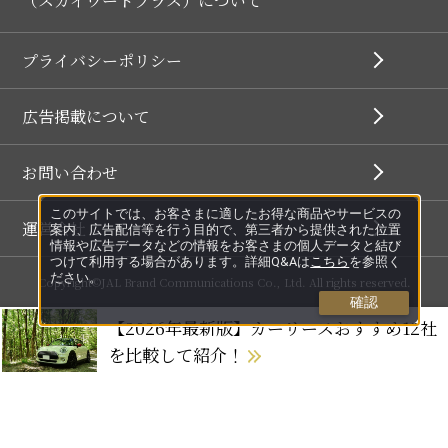
（スカイワードプラス）について
プライバシーポリシー
広告掲載について
お問い合わせ
このサイトでは、お客さまに適したお得な商品やサービスの
運営会社
案内、広告配信等を行う目的で、第三者から提供された位置
情報や広告データなどの情報をお客さまの個人データと結び
つけて利用する場合があります。詳細Q&Aは
こちら
を参照く
ださい。
Copyright©JAL Brand Communications Co., Ltd. All rights reserved.
確認
【2026年最新版】カーリースおすすめ12社
を比較して紹介！