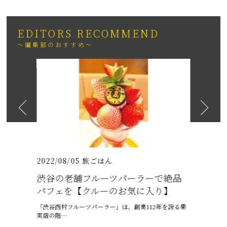
EDITORS RECOMMEND
～編集部のおすすめ～
2026
日も紹介
（いちりゅうま
2022/08/05
旅ごはん
2021/07/
渋谷の老舗フルーツパーラーで絶品
沖縄の梅
パフェを【クルーのお気に入り】
ャプテン
「渋谷西村フルーツパーラー」は、創業112年を誇る果
6月、沖縄は
実店の階…
ー、ちゅうう