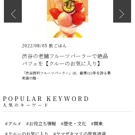
2026
日も紹介
（いちりゅうま
2022/08/05
旅ごはん
2021/07/
渋谷の老舗フルーツパーラーで絶品
沖縄の梅
パフェを【クルーのお気に入り】
ャプテン
「渋谷西村フルーツパーラー」は、創業112年を誇る果
6月、沖縄は
実店の階…
ー、ちゅうう
POPULAR KEYWORD
人気のキーワード
#グルメ
#お役立ち情報
#歴史・文化
#関東
#クルーのお気に入り
#ヤマザキマリの世界逍遥