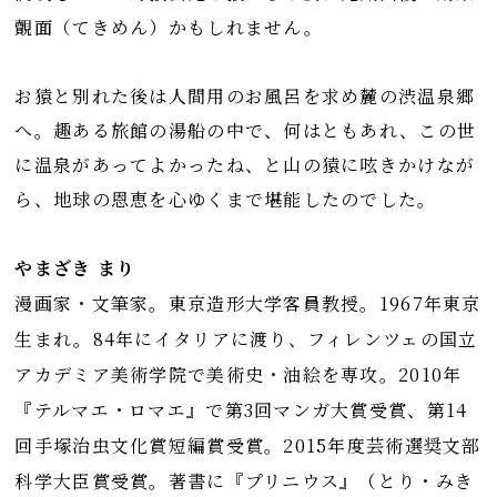
覿面（てきめん）かもしれません。
お猿と別れた後は人間用のお風呂を求め麓の渋温泉郷
へ。趣ある旅館の湯船の中で、何はともあれ、この世
に温泉があってよかったね、と山の猿に呟きかけなが
ら、地球の恩恵を心ゆくまで堪能したのでした。
やまざき まり
漫画家・文筆家。東京造形大学客員教授。1967年東京
生まれ。84年にイタリアに渡り、フィレンツェの国立
アカデミア美術学院で美術史・油絵を専攻。2010年
『テルマエ・ロマエ』で第3回マンガ大賞受賞、第14
回手塚治虫文化賞短編賞受賞。2015年度芸術選奨文部
科学大臣賞受賞。著書に『プリニウス』（とり・みき