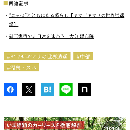
関連記事
“ニッセ”とともにある暮らし【ヤマザキマリの世界逍遥
録】
御三家宿で非日常を味わう｜大分 湯布院
ヤマザキマリの世界逍遥
中部
温泉・スパ