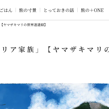
ごはん
旅の寸景
とっておきの話
旅の＋ONE
【ヤマザキマリの世界逍遥録】
タリア家族」【ヤマザキマリ