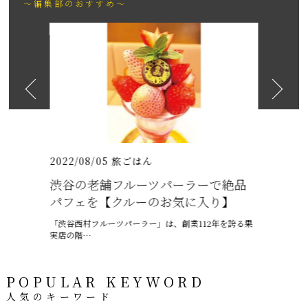
～編集部のおすすめ～
2026
日も紹介
（いちりゅうま
2022/08/05
旅ごはん
2021/07/
渋谷の老舗フルーツパーラーで絶品
沖縄の梅
パフェを【クルーのお気に入り】
ャプテン
「渋谷西村フルーツパーラー」は、創業112年を誇る果
6月、沖縄は
実店の階…
ー、ちゅうう
POPULAR KEYWORD
人気のキーワード