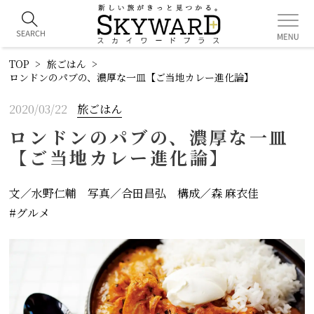
TOP
旅ごはん
ロンドンのパブの、濃厚な一皿【ご当地カレー進化論】
2020/03/22
旅ごはん
ロンドンのパブの、濃厚な一皿
【ご当地カレー進化論】
文／水野仁輔 写真／合田昌弘 構成／森 麻衣佳
グルメ