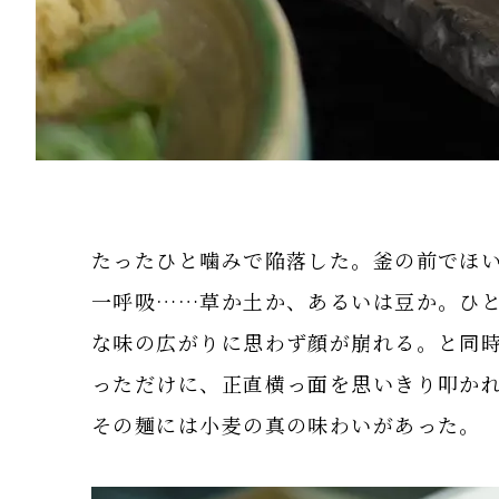
たったひと噛みで陥落した。釜の前でほ
一呼吸……草か土か、あるいは豆か。ひ
な味の広がりに思わず顔が崩れる。と同
っただけに、正直横っ面を思いきり叩か
その麺には小麦の真の味わいがあった。