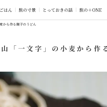
ごはん
旅の寸景
とっておきの話
旅の＋ONE
麦から作る親子のうどん
岡山「一文字」の小麦から作