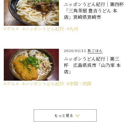
ニッポンうどん紀行｜第四杯
「三角茶屋 豊吉うどん 本
店」宮崎県宮崎市
グルメ
ニッポンうどん紀行
九州
2020/02/12
旅ごはん
ニッポンうどん紀行｜第三
杯 広島県呉市「山乃家 本
店」
グルメ
ニッポンうどん紀行
中国・四国
もっと見る