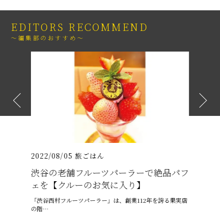
EDITORS RECOMMEND
～編集部のおすすめ～
2022/08/05
旅ごはん
2021/07
026年
渋谷の老舗フルーツパーラーで絶品パフ
沖縄の
介
ェを【クルーのお気に入り】
プテン
りゅうまん
「渋谷西村フルーツパーラー」は、創業112年を誇る果実店
6月、沖縄
の階…
ゅうう…