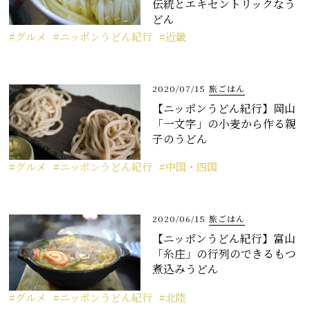
伝統とエキセントリックなう
どん
グルメ
ニッポンうどん紀行
近畿
2020/07/15
旅ごはん
【ニッポンうどん紀行】岡山
「一文字」の小麦から作る親
子のうどん
グルメ
ニッポンうどん紀行
中国・四国
2020/06/15
旅ごはん
【ニッポンうどん紀行】富山
「糸庄」の行列のできるもつ
煮込みうどん
グルメ
ニッポンうどん紀行
北陸