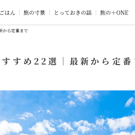
ごはん
旅の寸景
とっておきの話
旅の＋ONE
新から定番まで
すすめ22選｜最新から定番
パ