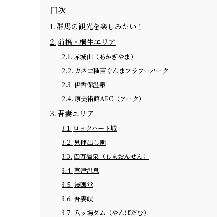
目次
群馬の観光を楽しみたい！
前橋・桐生エリア
赤城山（あかぎやま）
カネコ種苗ぐんまフラワーパーク
伊香保温泉
原美術館ARC（アーク）
吾妻エリア
ロックハート城
鬼押出し園
四万温泉（しまおんせん）
草津温泉
漫画堂
吾妻峡
八ッ場ダム（やんばだむ）