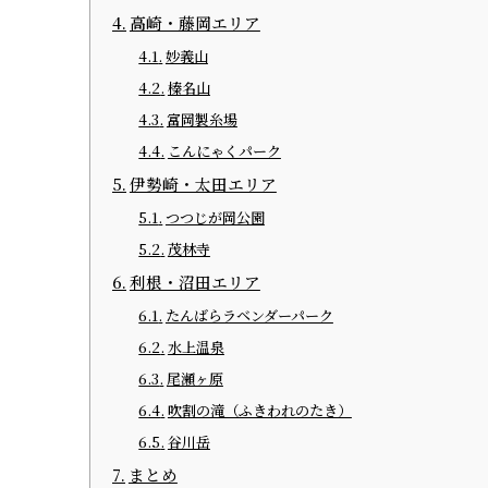
高崎・藤岡エリア
妙義山
榛名山
富岡製糸場
こんにゃくパーク
伊勢崎・太田エリア
つつじが岡公園
茂林寺
利根・沼田エリア
たんばらラベンダーパーク
水上温泉
尾瀬ヶ原
吹割の滝（ふきわれのたき）
谷川岳
まとめ