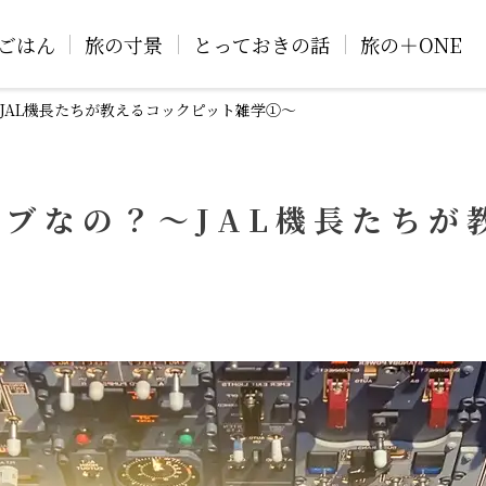
ごはん
旅の寸景
とっておきの話
旅の＋ONE
JAL機長たちが教えるコックピット雑学①～
ブなの？～JAL機長たちが