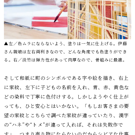
▲左／色ムラにならないよう、塗りは一気に仕上げる。伊藤
さん親娘は左右両利きなので、どんな角度でも色塗りができ
る。右／淡竹は弾力性があって肉厚なので、骨組みに最適。
そして和紙に町のシンボルである字や絵を描き、右上
に家紋、左下に子どもの名前を入れ、青、赤、黄色な
どの染料で丁寧に色付けする。しかしようやく仕上が
っても、ひと安心とはいかない。「もしお客さまの要
望の家紋とこちらで調べた家紋が違っていたり、漢字
の“ハネ”や“トメ”が違って入れば、それは失敗作で
す」。つまり売り物にならないのだからシビアな仕事