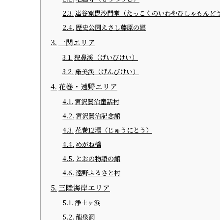
達谷窟毘沙門堂（たっこくのいわやびしゃもんど
歴史公園えさし藤原の郷
一関エリア
猊鼻渓（げいびけい）
厳美渓（げんびけい）
花巻・遠野エリア
宮沢賢治童話村
宮沢賢治記念館
花巻12湯（じゅうにとう）
めがね橋
とおの物語の館
遠野ふるさと村
三陸海岸エリア
浄土ヶ浜
龍泉洞