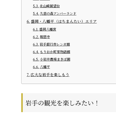
北山崎展望台
久慈の森アンバーランド
盛岡・八幡平（はちまんたい）エリア
盛岡八幡宮
報恩寺
岩手銀行赤レンガ館
もりおか町家物語館
小岩井農場まきば園
八幡平
広大な岩手を楽しもう
岩手の観光を楽しみたい！