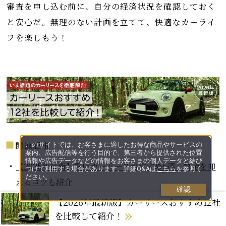
審査を申し込む前に、自分の経済状況を確認しておく
と安心だ。無理のない計画を立てて、快適なカーライ
フを楽しもう！
関連記事
このサイトでは、お客さまに適したお得な商品やサービスの
案内、広告配信等を行う目的で、第三者から提供された位置
情報や広告データなどの情報をお客さまの個人データと結び
【2025年最新】安いカーリースおすすめ6選｜料金を抑
つけて利用する場合があります。詳細Q&Aは
こちら
を参照く
ださい。
えるコツも紹介
確認
【2026年最新版】カーリースおすすめ12社
【2025年最新版】中古車カーリース、おすすめ5社を徹
を比較して紹介！
底比較