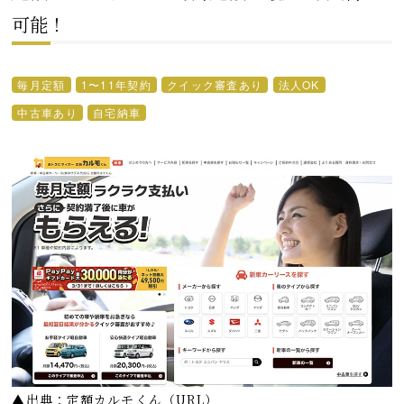
可能！
毎月定額
1〜11年契約
クイック審査あり
法人OK
中古車あり
自宅納車
▲出典：定額カルモくん
（
URL
）