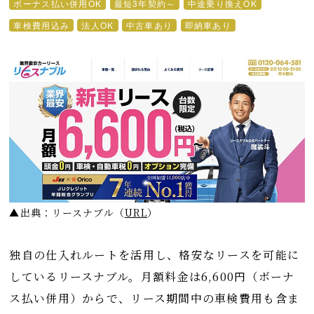
ボーナス払い併用OK
最短3年契約～
中途乗り換えOK
車検費用込み
法人OK
中古車あり
即納車あり
▲出典：リースナブル
（
URL
）
独自の仕入れルートを活用し、格安なリースを可能に
しているリースナブル。月額料金は6,600円（ボーナ
ス払い併用）からで、リース期間中の車検費用も含ま