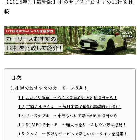
【2025年7月最新版】車のサブスクおすすめ11社を比
較
目次
札幌でおすすめのカーリース9選！
ニコノリ新車 ～なんと新車が月々5,500円から！
定額カルモくん 〜毎月定額で最短1年契約も可能！
リースナブル ～車検もついて新車が6,600円から
SOMPOで乗ーる ～輸入車をリースしたい方は必見！
クルカ ～多彩なサービスで新しいカーライフを提案！