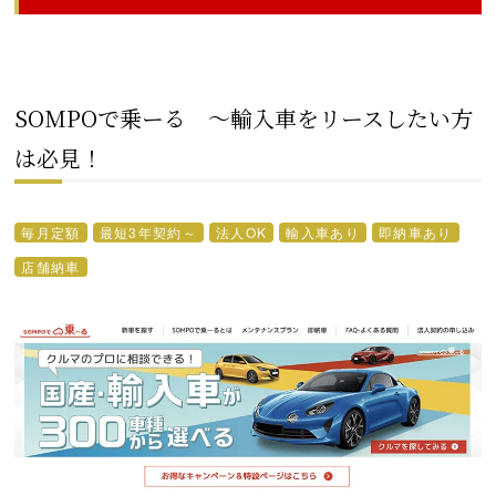
SOMPOで乗ーる ～輸入車をリースしたい方
は必見！
毎月定額
最短3年契約～
法人OK
輸入車あり
即納車あり
店舗納車