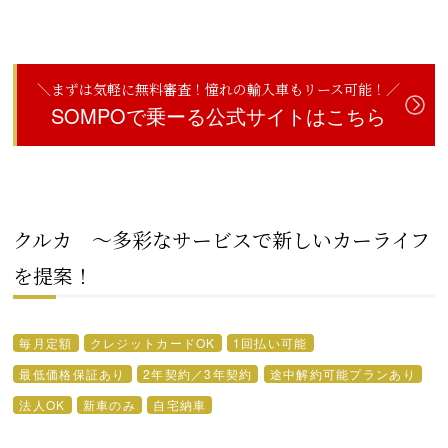
＼まずは気軽に無料審査！憧れの輸入車もリース可能！／
SOMPOで乗ーる公式サイトはこちら
クルカ ～多彩なサービスで新しいカーライフ
を提案！
毎月定額
クレジットカードOK
1回払い可能
最低価格保証あり
2年契約／3年契約
途中解約可能プランあり
法人OK
新車のみ
自宅納車