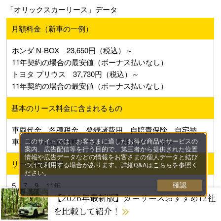
「オリックスカーリース」データ
月額料金（新車の一例）
ホンダ N-BOX 23,650円（税込）～
11年契約の場合の最安値（ボーナス払いなし）
トヨタ プリウス 37,730円（税込）～
11年契約の場合の最安値（ボーナス払いなし）
基本のリース料金に含まれるもの
車両代金、各種税金、登録諸費用、自賠責保険、自宅納
車、オイル交換無料クーポン、車検無料クーポン
このサイトでは、お客さまに適したお得な商品やサービスの
案内、広告配信等を行う目的で、第三者から提供された位置
情報や広告データなどの情報をお客さまの個人データと結び
リース契約期間
つけて利用する場合があります。詳細Q&Aは
こちら
を参照く
ださい。
5、7、9、11年
確認
【2026年最新版】カーリースおすすめ12社
走行距離上限
を比較して紹介！