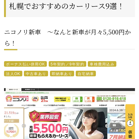
札幌でおすすめのカーリース9選！
ニコノリ新車 ～なんと新車が月々5,500円か
ら！
ボーナス払い併用OK
5年契約／9年契約
車検費用込み
法人OK
中古車あり
即納車あり
自宅納車