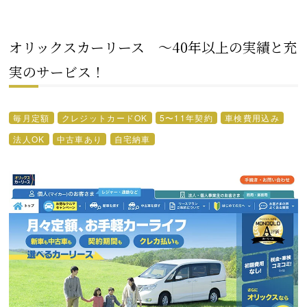
オリックスカーリース ～40年以上の実績と充
実のサービス！
毎月定額
クレジットカードOK
5〜11年契約
車検費用込み
法人OK
中古車あり
自宅納車