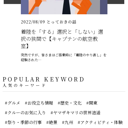
（いちりゅうま
2022/08/09
とっておきの話
2022/08/
着陸を「する」選択と「しない」選
渋谷の老
択の狭間で【キャプテンの航空教
パフェを
室】
「渋谷西村フ
実店の階…
突然ですが、皆さまはご搭乗時に「着陸のやり直し」を
経験された…
POPULAR KEYWORD
人気のキーワード
#グルメ
#お役立ち情報
#歴史・文化
#関東
#クルーのお気に入り
#ヤマザキマリの世界逍遥
#祭り・季節の行事
#絶景
#九州
#アクティビティ・体験