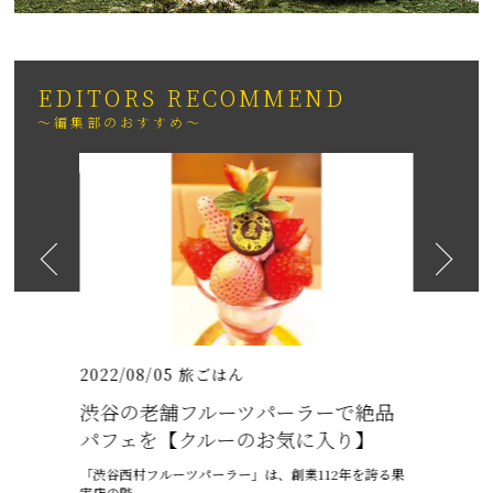
EDITORS RECOMMEND
～編集部のおすすめ～
2026
日も紹介
（いちりゅうま
2022/08/05
旅ごはん
2021/07/
渋谷の老舗フルーツパーラーで絶品
沖縄の梅
パフェを【クルーのお気に入り】
ャプテン
「渋谷西村フルーツパーラー」は、創業112年を誇る果
6月、沖縄は
実店の階…
ー、ちゅうう