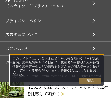
SKYWARD+
（スカイワードプラス）について
プライバシーポリシー
広告掲載について
お問い合わせ
このサイトでは、お客さまに適したお得な商品やサービスの
運営会社
案内、広告配信等を行う目的で、第三者から提供された位置
情報や広告データなどの情報をお客さまの個人データと結び
つけて利用する場合があります。詳細Q&Aは
こちら
を参照く
ださい。
Copyright©JAL Brand Communications Co., Ltd. All rights reserved.
確認
【2026年最新版】カーリースおすすめ12社
を比較して紹介！