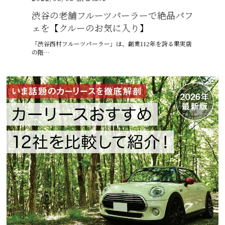
026年
渋谷の老舗フルーツパーラーで絶品パフ
沖縄の
介
ェを【クルーのお気に入り】
プテン
りゅうまん
「渋谷西村フルーツパーラー」は、創業112年を誇る果実店
6月、沖縄
の階…
ゅうう…