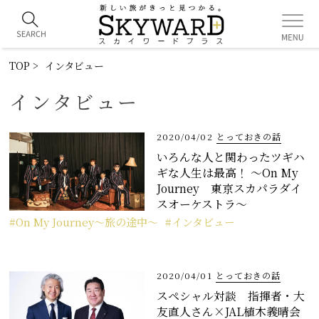
TOP
インタビュー
インタビュー
2020/04/02
とっておきの話
いろんな人と関わったツギハ
ギな人生は最高！ ～On My
Journey 東京スカパラダイ
スオーケストラ～
On My Journey〜旅の途中〜
インタビュー
2020/04/01
とっておきの話
スペシャル対談 指揮者・大
友直人さん×JAL植木義晴会