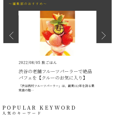
～編集部のおすすめ～
2026
日も紹介
（いちりゅうま
2022/08/05
旅ごはん
2021/07/
渋谷の老舗フルーツパーラーで絶品
沖縄の梅
パフェを【クルーのお気に入り】
ャプテン
「渋谷西村フルーツパーラー」は、創業112年を誇る果
6月、沖縄は
実店の階…
ー、ちゅうう
POPULAR KEYWORD
人気のキーワード