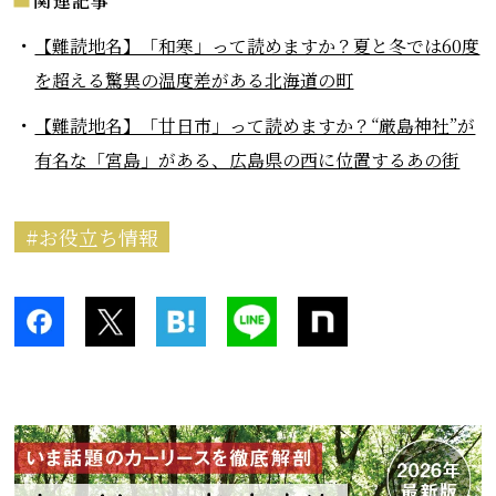
関連記事
【難読地名】「和寒」って読めますか？夏と冬では60度
を超える驚異の温度差がある北海道の町
【難読地名】「廿日市」って読めますか？“厳島神社”が
有名な「宮島」がある、広島県の西に位置するあの街
お役立ち情報