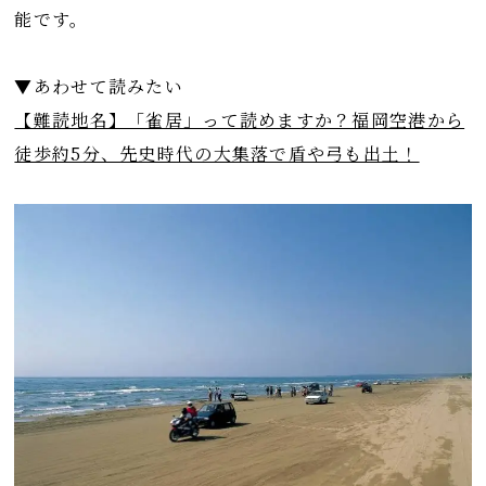
能です。
▼あわせて読みたい
【難読地名】「雀居」って読めますか？福岡空港から
徒歩約5分、先史時代の大集落で盾や弓も出土！