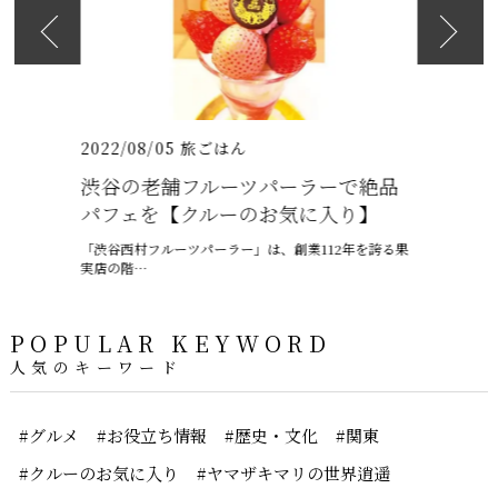
2026
日も紹介
（いちりゅうま
2022/08/05
旅ごはん
2021/07/
渋谷の老舗フルーツパーラーで絶品
沖縄の梅
パフェを【クルーのお気に入り】
ャプテン
「渋谷西村フルーツパーラー」は、創業112年を誇る果
6月、沖縄は
実店の階…
ー、ちゅうう
POPULAR KEYWORD
人気のキーワード
#グルメ
#お役立ち情報
#歴史・文化
#関東
#クルーのお気に入り
#ヤマザキマリの世界逍遥