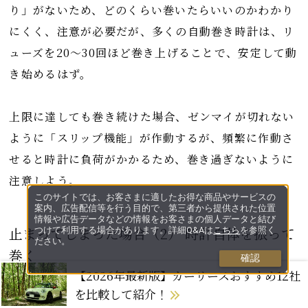
り」がないため、どのくらい巻いたらいいのかわかり
にくく、注意が必要だが、多くの自動巻き時計は、リ
ューズを20〜30回ほど巻き上げることで、安定して動
き始めるはず。
上限に達しても巻き続けた場合、ゼンマイが切れない
ように「スリップ機能」が作動するが、頻繁に作動さ
せると時計に負荷がかかるため、巻き過ぎないように
注意しよう。
このサイトでは、お客さまに適したお得な商品やサービスの
案内、広告配信等を行う目的で、第三者から提供された位置
情報や広告データなどの情報をお客さまの個人データと結び
止まってしまった場合（2） 時計自体を振って
つけて利用する場合があります。詳細Q&Aは
こちら
を参照く
ださい。
巻く
確認
【2026年最新版】カーリースおすすめ12社
なかには手巻き機能がないモデルもあるが、自動巻き
を比較して紹介！