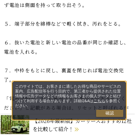
ず電池は側面を持って取り出そう。
５．端子部分を綿棒などで軽く拭き、汚れをとる。
６．抜いた電池と新しい電池の品番が同じか確認し、
電池を入れる。
７．中枠をもとに戻し、裏蓋を閉じれば電池交換完
了。
このサイトでは、お客さまに適したお得な商品やサービスの
案内、広告配信等を行う目的で、第三者から提供された位置
情報や広告データなどの情報をお客さまの個人データと結び
「電池交換後、ACと電池（＋）をショートさせてく
つけて利用する場合があります。詳細Q&Aは
こちら
を参照く
ださい。
ださい」と記載がある場合は、リセットと呼ばれる作
確認
業が必要となる。ピンセットやドライバーなど電気を
【2026年最新版】カーリースおすすめ12社
通す素材の道具で、AC端子と電池の（＋）を2秒間ほ
を比較して紹介！