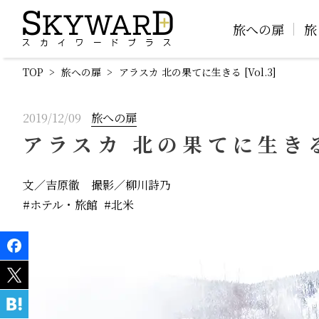
旅への扉
旅
TOP
旅への扉
アラスカ 北の果てに生きる [Vol.3]
2019/12/09
旅への扉
アラスカ 北の果てに生きる 
文／吉原徹 撮影／柳川詩乃
ホテル・旅館
北米