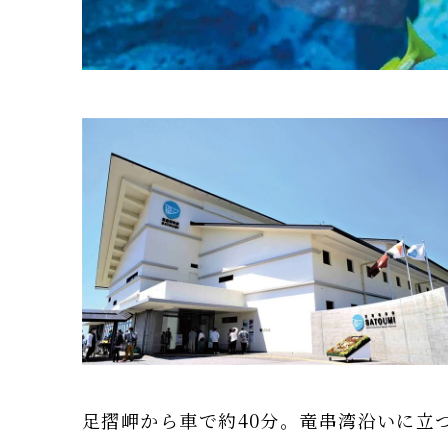
足摺岬から車で約40分。竜串湾沿いに立つ足