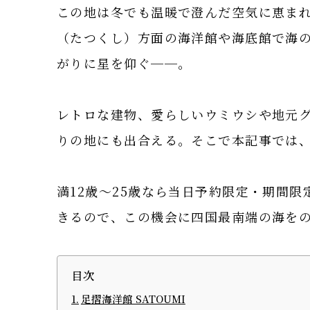
この地は冬でも温暖で澄んだ空気に恵ま
（たつくし）方面の海洋館や海底館で海
がりに星を仰ぐ──。
レトロな建物、愛らしいウミウシや地元
りの地にも出合える。そこで本記事では
満12歳〜25歳なら当日予約限定・期間限
きるので、この機会に四国最南端の海を
目次
足摺海洋館 SATOUMI