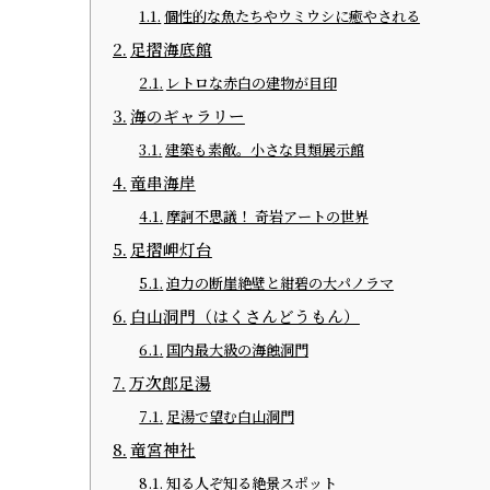
個性的な魚たちやウミウシに癒やされる
足摺海底館
レトロな赤白の建物が目印
海のギャラリー
建築も素敵。小さな貝類展示館
竜串海岸
摩訶不思議！ 奇岩アートの世界
足摺岬灯台
迫力の断崖絶壁と紺碧の大パノラマ
白山洞門（はくさんどうもん）
国内最大級の海蝕洞門
万次郎足湯
足湯で望む白山洞門
竜宮神社
知る人ぞ知る絶景スポット