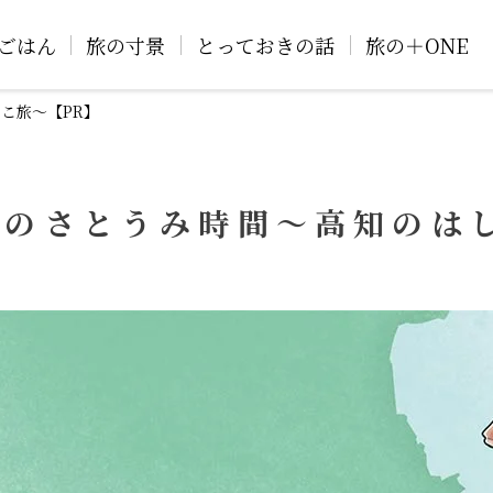
ごはん
旅の寸景
とっておきの話
旅の＋ONE
こ旅〜【PR】
のさとうみ時間〜高知のは