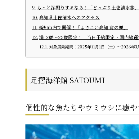
もっと深堀りするなら！「どっぷり土佐清水旅
高知県土佐清水へのアクセス
高知市内で開催！「よさこい高知 宵の舞」
満12歳〜25歳限定！ 当日予約限定・国内線運賃
対象搭乗期間：2025年11月1日（土）〜2026年3
足摺海洋館 SATOUMI
個性的な魚たちやウミウシに癒や